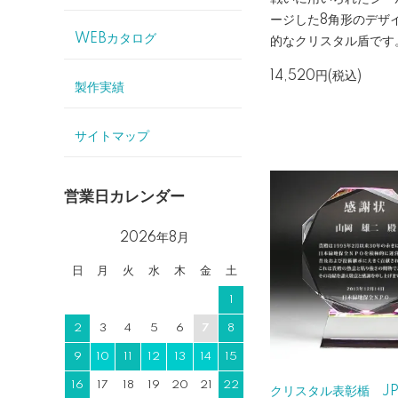
ージした8角形のデザ
WEBカタログ
的なクリスタル盾です
14,520円(税込)
製作実績
サイトマップ
営業日カレンダー
2026年8月
日
月
火
水
木
金
土
1
2
3
4
5
6
7
8
9
10
11
12
13
14
15
16
17
18
19
20
21
22
クリスタル表彰楯 JP-