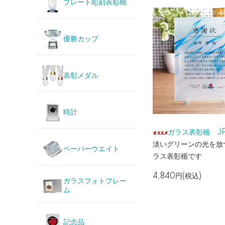
プレート彫刻表彰楯
優勝カップ
表彰メダル
時計
ガラス表彰楯 JP
淡いグリーンの光を放
ペーパーウエイト
ラス表彰楯です
4,840円(税込)
ガラスフォトフレー
ム
記念品