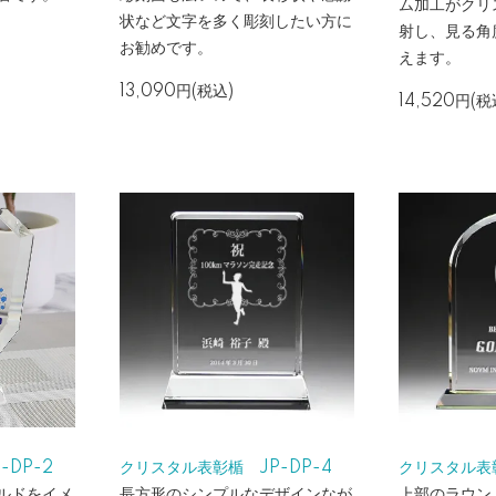
ム加工がクリ
状など文字を多く彫刻したい方に
射し、見る角
お勧めです。
えます。
13,090円(税込)
14,520円(税
DP-2
クリスタル表彰楯 JP-DP-4
クリスタル表彰
ルドをイメ
長方形のシンプルなデザインなが
上部のラウン