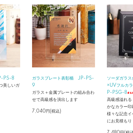
-PS-8
ガラスプレート表彰楯 JP-PS-
ソーダガラス
つ美しいガ
9
×UVフルカ
ガラス＋金属プレートの組み合わ
P-PSG-8
せで高級感を演出します
高級感溢れる
かなカラー印
7,040円(税込)
様々な記念イ
にお見積もり
7,480円(税込