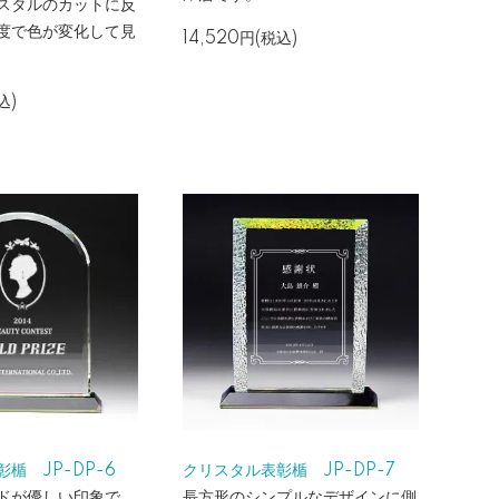
スタルのカットに反
度で色が変化して見
14,520円(税込)
込)
楯 JP-DP-6
クリスタル表彰楯 JP-DP-7
ドが優しい印象で、
長方形のシンプルなデザインに側