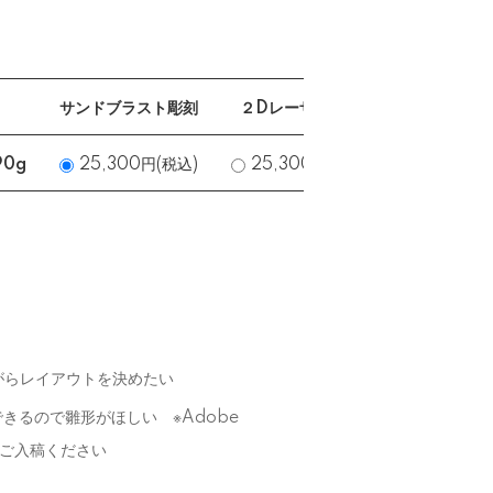
サンドブラスト彫刻
２Dレーザー彫刻
UVカラ
90g
25,300円(税込)
25,300円(税込)
25,300
がらレイアウトを決めたい
きるので雛形がほしい ※Adobe
i）でご入稿ください