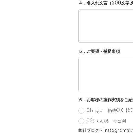
４．名入れ文言（200文字
５．ご要望・補足事項
６．お客様の製作実績をご紹
01）はい 掲載OK【5
02）いいえ 非公開
弊社ブログ・Instagra