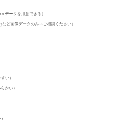
ratorデータを用意できる）
pngなど画像データのみ→ご相談ください）
やすい）
わらかい）
い）