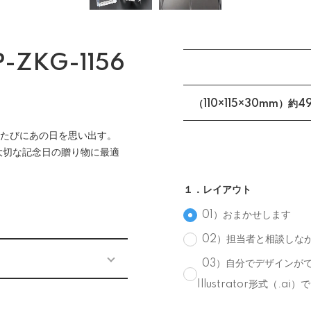
ZKG-1156
（110×115×30mm）約4
を見るたびにあの日を思い出す。
大切な記念日の贈り物に最適
１．レイアウト
01）おまかせします
02）担当者と相談しな
03）自分でデザインがで
Illustrator形式（.a