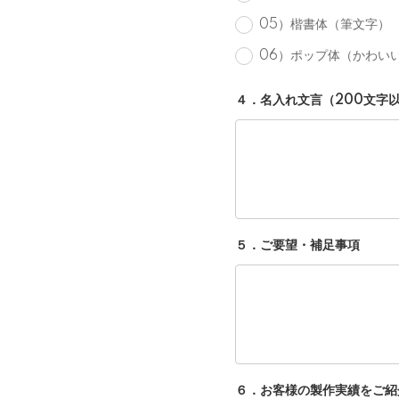
05）楷書体（筆文字）
06）ポップ体（かわい
４．名入れ文言（200文字
５．ご要望・補足事項
６．お客様の製作実績をご紹