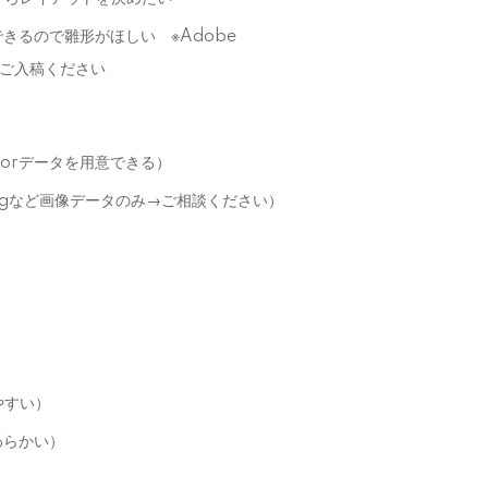
きるので雛形がほしい ※Adobe
i）でご入稿ください
ratorデータを用意できる）
pngなど画像データのみ→ご相談ください）
やすい）
わらかい）