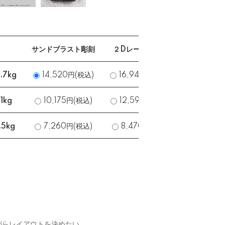
サンドブラスト彫刻
２Dレーザー彫刻
UVカラ
.7kg
14,520円(税込)
16,940円(税込)
14,520
1kg
10,175円(税込)
12,595円(税込)
10,175
5kg
7,260円(税込)
8,470円(税込)
7,260
がらレイアウトを決めたい