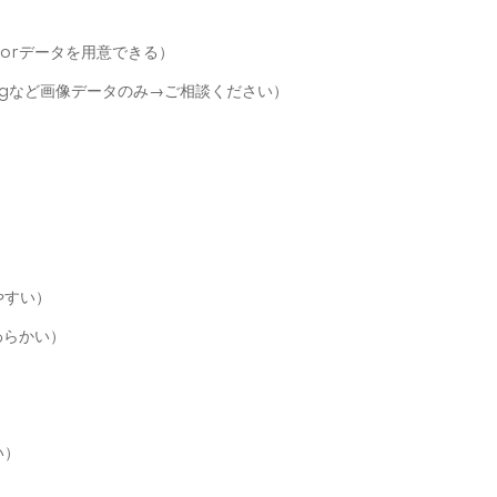
ratorデータを用意できる）
pngなど画像データのみ→ご相談ください）
やすい）
わらかい）
い）