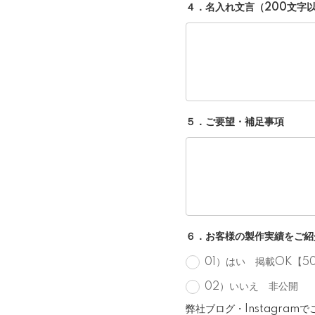
４．名入れ文言（200文字
５．ご要望・補足事項
６．お客様の製作実績をご紹
01）はい 掲載OK【5
02）いいえ 非公開
弊社ブログ・Instagra