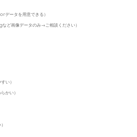
ratorデータを用意できる）
pngなど画像データのみ→ご相談ください）
やすい）
わらかい）
い）