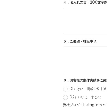
４．名入れ文言（200文字
５．ご要望・補足事項
６．お客様の製作実績をご紹
01）はい 掲載OK【5
02）いいえ 非公開
弊社ブログ・Instagra