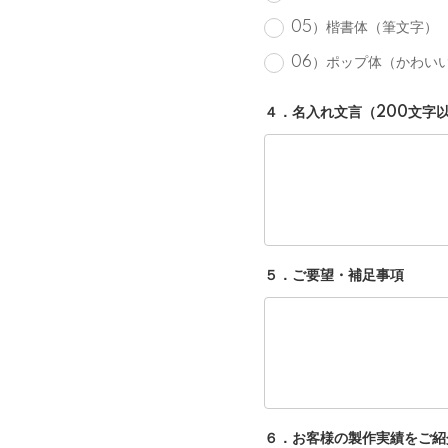
05）楷書体（筆文字）
06）ポップ体（かわい
４．名入れ文言（200文字
５．ご要望・補足事項
６．お客様の製作実績をご紹