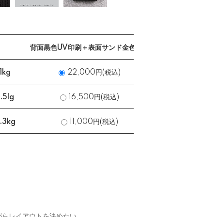
背面黒色UV印刷＋表面サンド金色入れ
背面黒色UV印刷
1kg
22,000円(税込)
22,
5lg
16,500円(税込)
16,
.3kg
11,000円(税込)
11,
がらレイアウトを決めたい