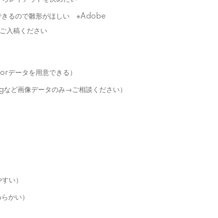
きるので雛形がほしい ※Adobe
i）でご入稿ください
ratorデータを用意できる）
pngなど画像データのみ→ご相談ください）
やすい）
わらかい）