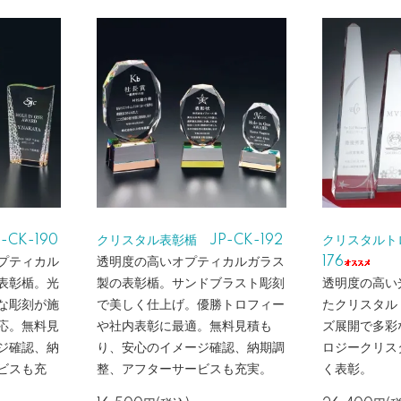
CK-190
クリスタル表彰楯 JP-CK-192
クリスタルトロ
プティカル
透明度の高いオプティカルガラス
176
表彰楯。光
製の表彰楯。サンドブラスト彫刻
透明度の高い
な彫刻が施
で美しく仕上げ。優勝トロフィー
たクリスタル
応。無料見
や社内表彰に最適。無料見積も
ズ展開で多彩
ジ確認、納
り、安心のイメージ確認、納期調
ロジークリス
ビスも充
整、アフターサービスも充実。
く表彰。