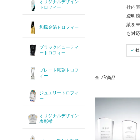
オリジナルデザイン
社内
トロフィー
透明
績を
和風金箔トロフィー
も対
ブラックビューティ
✓
ートロフィー
プレート彫刻トロフ
ィー
全179商品
ジュエリートロフィ
ー
オリジナルデザイン
表彰楯