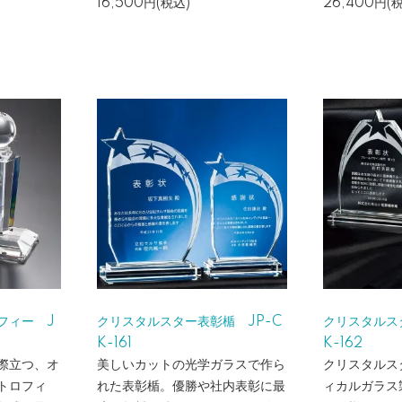
16,500円(税込)
26,400円(
フィー J
クリスタルスター表彰楯 JP-C
クリスタルス
K-161
K-162
際立つ、オ
美しいカットの光学ガラスで作ら
クリスタルス
トロフィ
れた表彰楯。優勝や社内表彰に最
ィカルガラス