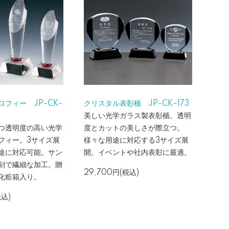
フィー JP-CK-
クリスタル表彰楯 JP-CK-173
美しい光学ガラス製表彰楯。透明
つ透明度の高い光学
度とカットの美しさが際立つ。
フィー。3サイズ展
様々な用途に対応する3サイズ展
途に対応可能。サン
開。イベントや社内表彰に最適。
刻で繊細な加工。贈
29,700円(税込)
化粧箱入り。
税込)