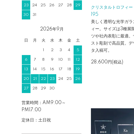
23
24
25
26
27
28
29
クリスタルトロフィー 
195
30
31
美しく透明な光学ガラ
ィー。サイズは3種展
2026年9月
ツや社内表彰に最適。
日
月
火
水
木
金
土
スト彫刻で高品質。デ
1
2
3
4
5
タ入稿可。
6
7
8
9
10
11
12
28,600円(税込)
13
14
15
16
17
18
19
20
21
22
23
24
25
26
27
28
29
30
営業時間：AM9:00～
PM17:00
定休日：土日祝