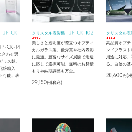
JP-CK-
クリスタル表彰楯 JP-CK-102
クリスタル表彰
美しさと透明度が際立つオプティ
高品質オプテ
-CK-14
カルガラス製。優秀賞や社内表彰
ンドブラスト
に合わせ選
に最適。豊富なサイズ展開で用途
用途に対応。
ガラス製。
に応じて選択可能。無料のお見積
る。自信の基
化粧箱入
もりや納期調整も万全。
正可能。表
28,600円(
29,150円(税込)