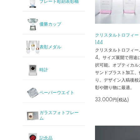
プレート彫刻表彰楯
優勝カップ
クリスタルトロフィー 
144
表彰メダル
クリスタルトロフィーJP
4。サイズ展開で用途
択可能。オプティカル
時計
サンドブラスト加工、
り。デザイン入稿後校
彰や贈り物に最適。
ペーパーウエイト
33,000円(税込)
ガラスフォトフレー
ム
記念品