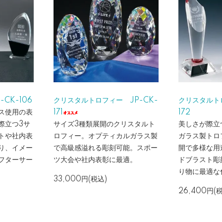
CK-106
クリスタルトロフィー JP-CK-
クリスタルトロ
ス使用の表
171
172
際立つ3サ
サイズ3種類展開のクリスタルト
美しさが際立
トや社内表
ロフィー。オプティカルガラス製
ガラス製トロ
り、イメー
で高級感溢れる彫刻可能。スポー
開で多様な用
フターサー
ツ大会や社内表彰に最適。
ドブラスト彫
り物に最適な
33,000円(税込)
26,400円(