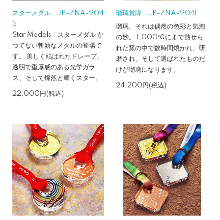
スターメダル JP-ZNA-904
瑠璃賞牌 JP-ZNA-9041
5
瑠璃、それは偶然の色彩と気泡
Star Medals スターメダル か
の妙。 1,000℃にまで熱せら
つてない斬新なメダルの登場で
れた窯の中で数時間焼かれ、研
す。 美しく結ばれたドレープ、
磨され、そして選ばれたものだ
透明で重厚感のある光学ガラ
けが瑠璃になります。
ス、そして燦然と輝くスター。
24,200円(税込)
22,000円(税込)